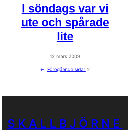
I söndags var vi
ute och spårade
lite
12 mars 2009
←
Föregående sida
1
2
SKALLBJÖRNE