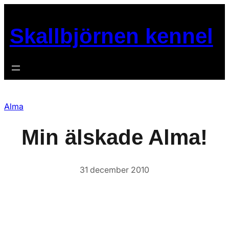
Hoppa
till
Skallbjörnen kennel
innehåll
Alma
Min älskade Alma!
31 december 2010