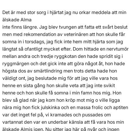
Det är med stor sorg i hjärtat jag nu orkar meddela att min
älskade Alma
inte finns längre. Jag blev tvungen att fatta ett svårt beslut
men med rekomendation av veterinären att hon skulle får
somna in i torsdags, jag fick inte hem mitt hjärta som jag
längtat så ofantligt mycket efter. Dom hittade en nervtumör
mellan andra och tredje ryggkotan den hade spridit sig i
ryggmärgen och det gick inte att göra något åt, hon hade
högsta dos av smärtlindring men trots detta hade hon
väldigt ont, jag beslutade mig för att jag ville vara hos
henne en sista gång hon skulle veta att jag inte svikit
henne och hon skulle få somna i min famn hos mig. Hon
blev så glad när jag kom hon kröp mot mig o ville ligga
nära mig hon fick julskinka och en massa frolic och aptiten
var det inget fel på, vi kramades och pussades om
vartannat den var en underbar känsla att få vara hos min
älskade Almis igen. Nu sitter jag här på nyår och ingen