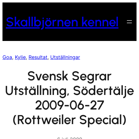
Hoppa
till
Skallbjörnen kennel
innehåll
Goa
, 
Kylie
, 
Resultat
, 
Utställningar
Svensk Segrar
Utställning, Södertälje
2009-06-27
(Rottweiler Special)